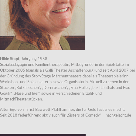
Hilde Stapf,
Jahrgang 1958
Sozialpädagogin und Familientherapeutin, Mitbegründerin der Spielstätte im
Oktober 2005 (damals als Galli Theater Aschaffenburg) und seit April 2007 bei
der Gründung des StoryStage Märchentheaters dabei als Theaterspielerinn,
Workshop- und Spielanleiterin, sowie Organisatorin. Aktuell zu sehen in den
Stücken „Rotkäppchen", „Dornröschen", „Frau Holle", „Luki Lauthals und Frau
Gogik", „Hase und Igel", sowie in verschiedenen Erzähl- und
MitmachTheaterstücken.
Alter Ego von ihr ist Bawwett Pfahlhammer, die für Geld fast alles macht.
Seit 2018 federführend aktiv auch für „Sisters of Comedy" – nachgelacht.de