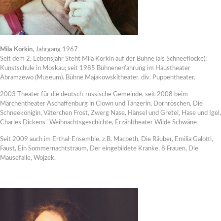
Mila Korkin,
Jahrgang 1967
Seit dem 2. Lebensjahr Steht Mila Korkin auf der Bühne (als Schneeflocke);
Kunstschule in Moskau; seit 1985 Bühnenerfahrung im Haustheater
Abramzewo (Museum). Bühne Majakowskitheater, div. Puppentheater.
2003 Theater für die deutsch-russische Gemeinde, seit 2008 beim
Märchentheater Aschaffenburg in Clown und Tänzerin, Dornröschen, Die
Schneekönigin, Väterchen Frost, Zwerg Nase, Hänsel und Gretel, Hase und Igel,
Charles Dickens´ Weihnachtsgeschichte, Erzähltheater Wilde Schwäne
Seit 2009 auch im Erthal-Ensemble, z.B. Macbeth, Die Räuber, Emilia Galotti,
Faust, Ein Sommernachtstraum, Der eingebildete Kranke, 8 Frauen, Die
Mausefalle, Wojzek.